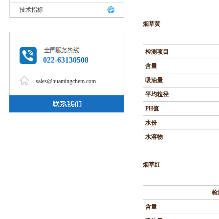
技术指标
烟草黄
检测项目
022-63130508
含量
吸油量
sales@huamingchem.com
平均粒径
PH
值
水份
水溶物
烟草红
检
含量