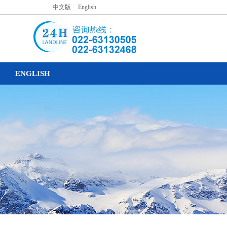
中文版
|
English
ENGLISH